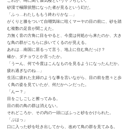
これが、噂に聞く蜃気楼というヤツらしい。
砂漠で極限状態になった者が見るという幻だ。
「ふっ…わたしももう終わりかな…」
がくりと膝をついて自嘲気味に呟くマーヤの目の前に、砂を踏
む複数の足音が聞こえた。
力無く音の方角に目をやると、今度は何処から来たのか、大き
な鳥の群がこちらに歩いてくるのが見える。
あれは…南国に居るって言う、地上に住む鳥だっけ？
確か、ダチョウとか言ったか。
「うーん、何で今度はこんなものを見るようになったんだか。
疲れ過ぎなのね…」
生活に疲れた主婦のような事を言いながら、目の前を悠々と歩
く鳥の姿を見ていたが、何だかヘンだった。
「んー？」
目をごしごしと擦ってみる。
目の前の鳥の群は消えない。
それどころか、その内の一頭にばふっと砂をかけられた。
「ぶはっ」
口に入った砂を吐き出してから、改めて鳥の群を見てみる。