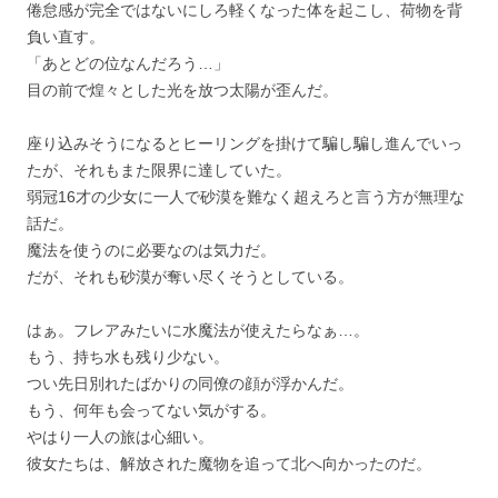
倦怠感が完全ではないにしろ軽くなった体を起こし、荷物を背
負い直す。
「あとどの位なんだろう…」
目の前で煌々とした光を放つ太陽が歪んだ。
座り込みそうになるとヒーリングを掛けて騙し騙し進んでいっ
たが、それもまた限界に達していた。
弱冠16才の少女に一人で砂漠を難なく超えろと言う方が無理な
話だ。
魔法を使うのに必要なのは気力だ。
だが、それも砂漠が奪い尽くそうとしている。
はぁ。フレアみたいに水魔法が使えたらなぁ…。
もう、持ち水も残り少ない。
つい先日別れたばかりの同僚の顔が浮かんだ。
もう、何年も会ってない気がする。
やはり一人の旅は心細い。
彼女たちは、解放された魔物を追って北へ向かったのだ。