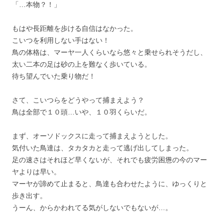
「…本物？！」
もはや長距離を歩ける自信はなかった。
こいつを利用しない手はない！
鳥の体格は、マーヤ一人くらいなら悠々と乗せられそうだし、
太い二本の足は砂の上を難なく歩いている。
待ち望んでいた乗り物だ！
さて、こいつらをどうやって捕まえよう？
鳥は全部で１０頭…いや、１０羽くらいだ。
まず、オーソドックスに走って捕まえようとした。
気付いた鳥達は、タカタカと走って逃げ出してしまった。
足の速さはそれほど早くないが、それでも疲労困憊の今のマー
ヤよりは早い。
マーヤが諦めて止まると、鳥達も合わせたように、ゆっくりと
歩き出す。
うーん、からかわれてる気がしないでもないが…。