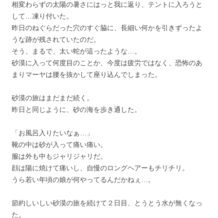
相変わらずの太陽の暑さにはっと我に返り、テントに入ろうと
して…凍り付いた。
昨日のねぐらだった穴のすぐ脇に、長細い何かを引きずったよ
うな跡が残されていたのだ。
そう、まるで、太い蛇が這ったような…。
砂漠に入って何度目のことか、今度は疲労ではなく、恐怖のあ
まりマーヤは腰を抜かして座り込んでしまった。
砂漠の旅はまだまだ続く。
昨日と同じように、砂の海を歩き通した。
「お風呂入りたいなぁ…」
靴の中は砂が入って痛い痛い。
服は外も中もジャリジャリだ。
顔は陽に焼けて痛いし、自慢のロングヘアーもチリチリ。
うら若い年頃の娘が何やってるんだかねぇ…。
節約しいしい砂漠の旅を続けて２日目、とうとう水が無くなっ
た。