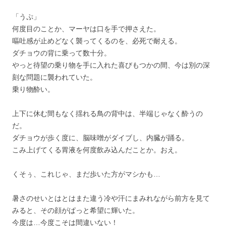
「うぷ」
何度目のことか、マーヤは口を手で押さえた。
嘔吐感が止めどなく襲ってくるのを、必死で耐える。
ダチョウの背に乗って数十分。
やっと待望の乗り物を手に入れた喜びもつかの間、今は別の深
刻な問題に襲われていた。
乗り物酔い。
上下に休む間もなく揺れる鳥の背中は、半端じゃなく酔うの
だ。
ダチョウが歩く度に、脳味噌がダイブし、内臓が踊る。
こみ上げてくる胃液を何度飲み込んだことか。おえ。
くそぅ、これじゃ、まだ歩いた方がマシかも…
暑さのせいとはとはまた違う冷や汗にまみれながら前方を見て
みると、その顔がぱっと希望に輝いた。
今度は…今度こそは間違いない！