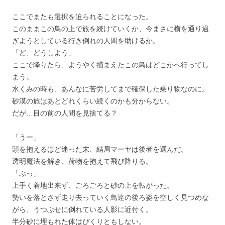
ここでまたも選択を迫られることになった。
このままこの鳥の上で旅を続けていくか、今まさに横を通り過
ぎようとしている行き倒れの人間を助けるか。
「ど、どうしよう」
ここで降りたら、ようやく捕まえたこの鳥はどこかへ行ってし
まう。
水くみの時も、あんなに苦労してまで確保した乗り物なのに。
砂漠の旅はあとどれくらい続くのかも分からない。
だが…目の前の人間を見捨てる？
「うー」
頭を抱えるほど迷った末、結局マーヤは後者を選んだ。
透明魔法を解き、荷物を抱えて飛び降りる。
「ぶっ」
上手く着地出来ず、ごろごろと砂の上を転がった。
勢いを落とさず走り去っていく鳥達の後ろ姿を空しく見つめな
がら、うつぶせに倒れている人影に近付く。
半分砂に埋もれた体はぴくりともしない。