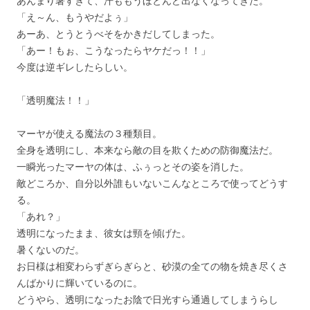
あんまり暑すぎて、汗ももうほとんど出なくなってきた。
「え～ん、もうやだよぅ」
あーあ、とうとうべそをかきだしてしまった。
「あー！もぉ、こうなったらヤケだっ！！」
今度は逆ギレしたらしい。
「透明魔法！！」
マーヤが使える魔法の３種類目。
全身を透明にし、本来なら敵の目を欺くための防御魔法だ。
一瞬光ったマーヤの体は、ふぅっとその姿を消した。
敵どころか、自分以外誰もいないこんなところで使ってどうす
る。
「あれ？」
透明になったまま、彼女は頸を傾げた。
暑くないのだ。
お日様は相変わらずぎらぎらと、砂漠の全ての物を焼き尽くさ
んばかりに輝いているのに。
どうやら、透明になったお陰で日光すら通過してしまうらし