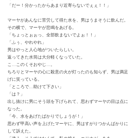
「だー！分かったからあまり近寄らないでぇぇ！！」
マーヤがあんなに苦労して得た水を、男はうまそうに飲んだ。
その横で、マーヤが悲鳴をあげる。
「ちょっとぉぉっ、全部飲まないでよぉ！！」
「ふぅ、やれやれ」
男はやっと人心地がついたらしい。
返ってきた水筒は大分軽くなっていた。
こ…このくそおやじ…。
ちろりとマーヤの心に殺意の火が灯ったのも知らず、男は満足
げに笑っている。
「ところで…助けて下さい」
「は？」
出し抜けに男にそう頭を下げられて、思わずマーヤの目は点に
なった。
「今、水をあげたばかりでしょうが！」
思わず甲高い声を上げたマーヤに、男はすがりつかんばかりに
して訴えた。