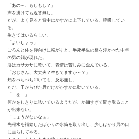
「あの～、もしもし？」
声を掛けても返答無し。
だが、よく見ると背中はかすかに上下している。呼吸してい
る。
生きてはいるらしい。
「よいしょっ」
ごろんと体を仰向けに転がすと、半死半生の相を浮かべた中年
の男の顔が現れた。
唇はカサカサに乾いて、表情は苦しみに歪んでいる。
「おじさん、大丈夫？生きてますか～？」
頬をぺちぺち叩いても、反応無し。
ただ、干からびた唇だけがかすかに動いている。
「…を…」
何かをしきりに呟いているようだが、か細すぎて聞き取ること
が出来ない。
「しょうがないなぁ」
先程水を補給したばかりの水筒を取り出し、少しばかり男の口
に垂らしてやる。