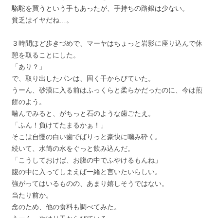
駱駝を買うという手もあったが、手持ちの路銀は少ない。
貧乏はイヤだね…。
３時間ほど歩きづめで、マーヤはちょっと岩影に座り込んで休
憩を取ることにした。
「あり？」
で、取り出したパンは、固く干からびていた。
うーん、砂漠に入る前はふっくらと柔らかだったのに、今は煎
餅のよう。
噛んでみると、がちっと石のような歯ごたえ。
「ふん！負けてたまるかぁ！」
そこは自慢の白い歯でばりっと豪快に噛み砕く。
続いて、水筒の水をぐっと飲み込んだ。
「こうしておけば、お腹の中でふやけるもんね」
腹の中に入ってしまえば一緒と言いたいらしい。
強がってはいるものの、あまり嬉しそうではない。
当たり前か。
念のため、他の食料も調べてみた。