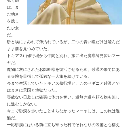
覗く顔
は、ま
だ幼さ
を残し
た少女
だ。
砂と埃にまみれて薄汚れているが、二つの青い瞳だけは澄んだ
まま前を見つめていた。
トキアス山修行場から仲間と別れ、旅に出た魔導師見習いマー
ヤだ。
魔物に灰にされたお師匠様を復活させるため、砂漠の果てにあ
る寺院を目指して孤独な一人旅を続けている。
今まで生活していたトキアス修行場と、このベギニア砂漠とで
はまさに天国と地獄だった。
容赦ない日差しは確実に体力を奪い、道無き道を頼る物も無し
に進むしかない。
今まで砂漠を歩いたことすらなかったマーヤには、この旅は過
酷だ。
一応砂漠にはいる前に立ち寄った村でそれなりの装備と心構え