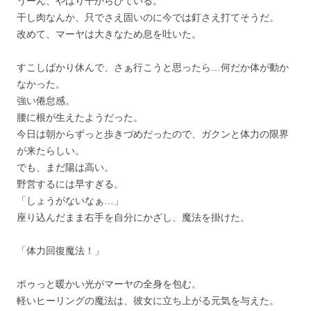
うーん、やはり干からびている。
干し肉なんか、只でさえ固いのに今では釘さえ打てそうだ。
改めて、マーヤは大きなため息を吐いた。
すこしばかり休んで、さぁ行こうと思ったら…何だか体が動か
なかった。
強い倦怠感。
腰に根が生えたようだった。
今日は朝からずっと歩きづめだったので、ガクンと体力の限界
が来たらしい。
でも、まだ陽は高い。
野営するには早すぎる。
「しょうがないなぁ…」
座り込んだまま右手を自分にかざし、魔法を掛けた。
「体力回復魔法！」
ポゥっと暖かい光がマーヤの全身を包む。
軽いヒーリングの魔法は、彼女に立ち上がる元気を与えた。