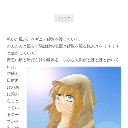
いつか見た夢
コ
メニュー
ン
テ
ン
ツ
へ
乾いた風が、ベギニア砂漠を渡っていく。
ス
キ
かんかんと照らす陽は砂の表面と砂漠を渡る旅人とをじりじり
ッ
プ
と焦がしていく。
黄色い砂と岩だらけの世界を、小さな人影がとぼとぼと歩いて
いた。
防砂と
日射避
けの為
に頭か
らまと
ってい
るロー
ブから