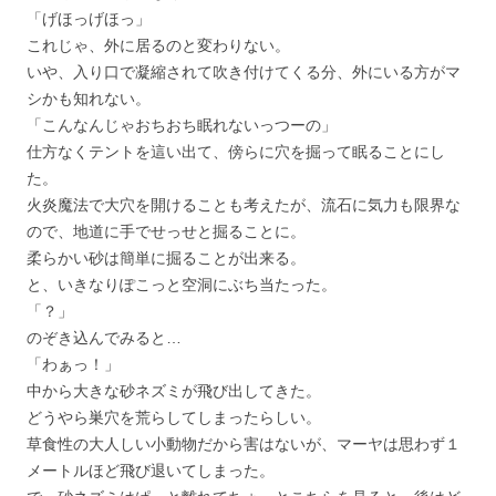
「げほっげほっ」
これじゃ、外に居るのと変わりない。
いや、入り口で凝縮されて吹き付けてくる分、外にいる方がマ
シかも知れない。
「こんなんじゃおちおち眠れないっつーの」
仕方なくテントを這い出て、傍らに穴を掘って眠ることにし
た。
火炎魔法で大穴を開けることも考えたが、流石に気力も限界な
ので、地道に手でせっせと掘ることに。
柔らかい砂は簡単に掘ることが出来る。
と、いきなりぽこっと空洞にぶち当たった。
「？」
のぞき込んでみると…
「わぁっ！」
中から大きな砂ネズミが飛び出してきた。
どうやら巣穴を荒らしてしまったらしい。
草食性の大人しい小動物だから害はないが、マーヤは思わず１
メートルほど飛び退いてしまった。