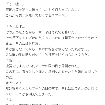
「う…嘘…」
何度水筒を逆さに振っても、もう何も出てこない。
これから先、水無しでどうする？マーヤ。
「み…みず……」
ぶつぶつ呟きながら、マーヤはそれでも歩いた。
その足下をミミズがのたくっていたのは錯覚だっただろうか？
まぁ、その辺はお約束。
水が無くなってから、余計に乾きが強くなった気がする。
舌は喉の奥に貼り付いて、独り言を呟くのもおっくうだ。
「あ！！」
疲労でくすんでいたマーヤの両の目が見開かれた。
目の前に、青々とした樹と、清冽な水をたたえた泉が出現した
のだ。
オアシス！
駆け寄ろうとしたマーヤの目の前で、それは出てきたのと同じ
スピードでかき消えてしまった。
「あ…」