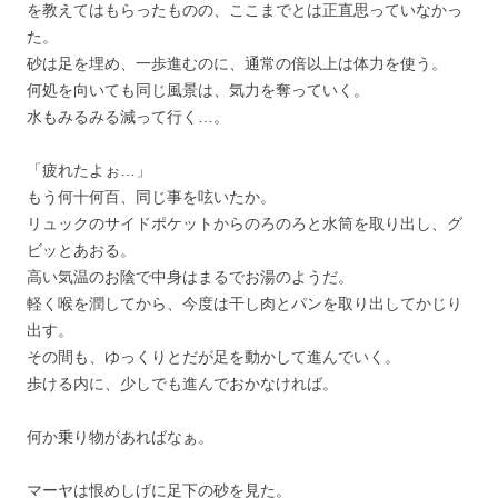
を教えてはもらったものの、ここまでとは正直思っていなかっ
た。
砂は足を埋め、一歩進むのに、通常の倍以上は体力を使う。
何処を向いても同じ風景は、気力を奪っていく。
水もみるみる減って行く…。
「疲れたよぉ…」
もう何十何百、同じ事を呟いたか。
リュックのサイドポケットからのろのろと水筒を取り出し、グ
ビッとあおる。
高い気温のお陰で中身はまるでお湯のようだ。
軽く喉を潤してから、今度は干し肉とパンを取り出してかじり
出す。
その間も、ゆっくりとだが足を動かして進んでいく。
歩ける内に、少しでも進んでおかなければ。
何か乗り物があればなぁ。
マーヤは恨めしげに足下の砂を見た。