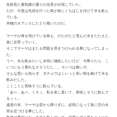
先程見た蜃気楼の通りの光景が出現していた。
だが、今度は先頭を行った鳥が泉にくちばしを付けて水を飲ん
でいる。
本物のオアシスにたどり着いたのだ。
マーヤが身を預けている鳥も、のたのたと澄んだ水をたたえた
泉に近寄っていく。
そこでマーヤはまたも問題を突きつけられる事になってしまっ
た。
うー、水を飲みたいし水筒に補給したいけど、今降りたら、こ
いつにもう乗れなさそうだし…。そいつは痛いぞ。
そんな思いも知らず、ダチョウはくいっと長い頸を曲げて水を
飲みだした。
こくこくと美味そうに飲んでいる。
「あー、あー。くそぅ、私を差し置いて、美味しそうに飲んで
るぅぅ」
逡巡の末、マーヤは背から降りずに、必死になって泉に空の水
筒を近づける事にした。