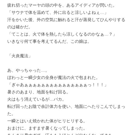
疲れ切ったマーヤの頭の中を、あるアイディアが閃いた。
「サウナで体を温めて、外に出ると涼しいよねぇ…」
汗をかいた後、外の空気に触れると汗が蒸発してひんやりする
のは確かだ。
「てことは、火で体を熱したら涼しくなるのかなぁ…？」
いきなり何て事を考えてるんだ、この娘は。
「火炎魔法」
あ、やっちゃった…。
ぼわっと一瞬少女の全身が魔法の火で包まれた。
「ぎゃあぁぁぁぁぁぁぁぁぁぁぁぁぁぁぁっ！！！」
暑さのあまり、地面を転げ回る。
火はもう消えているが…バカ。
転げ回ったお陰で余計体力を使い、地面にへたりこんでしまっ
た。
一瞬とはいえ焼かれた体がヒリヒリする。
おまけに、ますます暑くなってしまった。