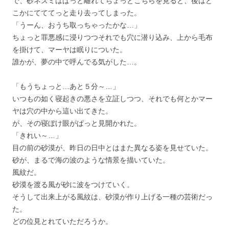
で、砂ネズミはぱっと離れてちょっとこちらを見ると、後はど
こかにてててっと走り去ってしまった。
「うーん、おうち取っちゃったかな…」
ちょっと罪悪感に浸りつつそれでも穴に潜り込み、上から毛布
を掛けて、マーヤは眠りについた。
誰かが、夢の中で呼んでる気がした…。
「もうちょっと…あと５分～…」
いつもの如く寝起きの悪さを立証しつつ、それでも何とかマー
ヤは穴の中から這い出てきた。
が、その寝ぼけ眼がぱっと見開かれた。
「きれい～…」
目の前の砂漠が、昨日の日中とはまた異なる姿を見せていた。
砂が、まるで海の波のような情景を描いていた。
風紋だ。
砂漠を渡る風が砂に波をつけていく。
そうして出来上がる風紋は、砂漠が作り上げる一種の芸術だっ
た。
どの位見とれていただろうか。