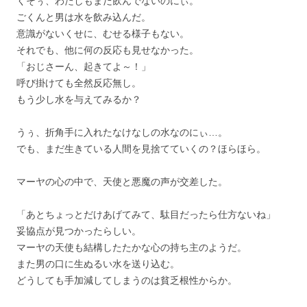
くそぅ、わたしもまだ飲んでないのにぃ。
ごくんと男は水を飲み込んだ。
意識がないくせに、むせる様子もない。
それでも、他に何の反応も見せなかった。
「おじさーん、起きてよ～！」
呼び掛けても全然反応無し。
もう少し水を与えてみるか？
うぅ、折角手に入れたなけなしの水なのにぃ…。
でも、まだ生きている人間を見捨てていくの？ほらほら。
マーヤの心の中で、天使と悪魔の声が交差した。
「あとちょっとだけあげてみて、駄目だったら仕方ないね」
妥協点が見つかったらしい。
マーヤの天使も結構したたかな心の持ち主のようだ。
また男の口に生ぬるい水を送り込む。
どうしても手加減してしまうのは貧乏根性からか。