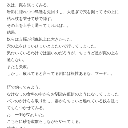
次は、罠を張ってみる。
岩影に隠れつつ鳥達を先回りし、大急ぎで穴を掘ってその上に
枯れ枝を乗せて砂で隠す。
その上を上手く通ってくれれば…。
結果。
奴らは歩幅が想像以上に大きかった。
穴の上をひょいひょいとまたいで行ってしまった。
気付いているわけでは無いのだろうが、ちょうど足が罠の上を
通らない。
またも失敗。
しかし、疲れてると言ってる割には根性あるな、マーヤ…。
餌で釣ってみよう。
なけなしの食料の中からお馴染み煎餅のようになってしまった
パンのかけらを取り出し、群からちょいと離れている奴を狙っ
てちらつかせてみる。
お、一羽が気付いた。
こちらに砂を蹴散らしながらやってくる。