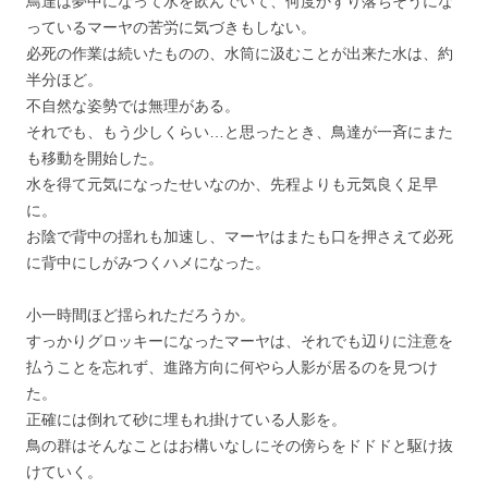
鳥達は夢中になって水を飲んでいて、何度かずり落ちそうにな
っているマーヤの苦労に気づきもしない。
必死の作業は続いたものの、水筒に汲むことが出来た水は、約
半分ほど。
不自然な姿勢では無理がある。
それでも、もう少しくらい…と思ったとき、鳥達が一斉にまた
も移動を開始した。
水を得て元気になったせいなのか、先程よりも元気良く足早
に。
お陰で背中の揺れも加速し、マーヤはまたも口を押さえて必死
に背中にしがみつくハメになった。
小一時間ほど揺られただろうか。
すっかりグロッキーになったマーヤは、それでも辺りに注意を
払うことを忘れず、進路方向に何やら人影が居るのを見つけ
た。
正確には倒れて砂に埋もれ掛けている人影を。
鳥の群はそんなことはお構いなしにその傍らをドドドと駆け抜
けていく。