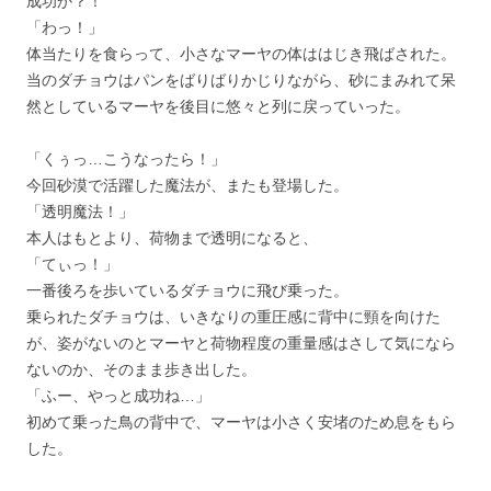
成功か？！
「わっ！」
体当たりを食らって、小さなマーヤの体ははじき飛ばされた。
当のダチョウはパンをばりばりかじりながら、砂にまみれて呆
然としているマーヤを後目に悠々と列に戻っていった。
「くぅっ…こうなったら！」
今回砂漠で活躍した魔法が、またも登場した。
「透明魔法！」
本人はもとより、荷物まで透明になると、
「てぃっ！」
一番後ろを歩いているダチョウに飛び乗った。
乗られたダチョウは、いきなりの重圧感に背中に頸を向けた
が、姿がないのとマーヤと荷物程度の重量感はさして気になら
ないのか、そのまま歩き出した。
「ふー、やっと成功ね…」
初めて乗った鳥の背中で、マーヤは小さく安堵のため息をもら
した。