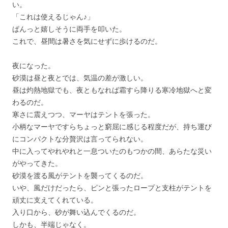
い。
「これは使えるじゃん♪」
ぱんっと嬉しそうに両手を叩いた。
これで、昼間は暑さを気にせずに歩けるのだ。
夜になった。
砂漠は昼と夜とでは、気温の差が激しい。
昼は灼熱地獄でも、夜ともなれば霜すら降りる寒冷地獄へと変
わるのだ。
寒さに震えつつ、マーヤはテントを張った。
小柄なマーヤですらちょっと窮屈に感じる程度だが、持ち運び
にコンパクトな分贅沢は言ってられない。
中に入ってやれやれと一息ついたのもつかの間、あらたな災い
がやってきた。
砂漠を渡る風がテントを襲ってくるのだ。
いや、風だけだったら、ピンと張ったロープと支柱がテントを
頑丈に支えてくれている。
入り口から、砂が舞い込んでくるのだ。
しかも、半端じゃなく。