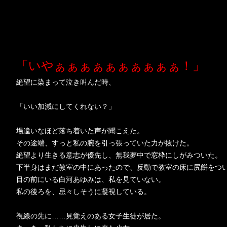
いつか見た夢
「いやぁぁぁぁぁぁぁぁぁぁ！」
絶望に染まって泣き叫んだ時、
「いい加減にしてくれない？」
場違いなほど落ち着いた声が聞こえた。
その途端、すっと私の腕を引っ張っていた力が抜けた。
絶望より生きる意志が優先し、無我夢中で窓枠にしがみついた。
下半身はまだ教室の中にあったので、反動で教室の床に尻餅をつ
目の前にいる白河あゆみは、私を見ていない。
私の後ろを、忌々しそうに凝視している。
視線の先に……見覚えのある女子生徒が居た。