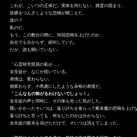
これが、こいつの正体だ。実体を持たない、雑霊の固まり。
鼓膜をつんざくような悲鳴が聞こえた。
誰の？
私のだ。
もう、この数分の間に、何回悲鳴を上げたのか。
自分でも分からず、絶叫していた。
だが、誰も聞いていない。
「心霊研究部員の私が…」
女生徒が、なにか呟いている。
表情は、変わらない。
相変わらず、小馬鹿にしたような余裕の表情だ。
「こんなもの怖がるわけないでしょっ！」
女生徒の声と同時に、その体も光った気がした。
襲いかかったそいつは、返り討ちを食らって断末魔の悲鳴を上げ
返り討ちと言っても…何をしたのかは分からない。
女生徒の眼光を浴びただけで、そいつは消えてしまった。