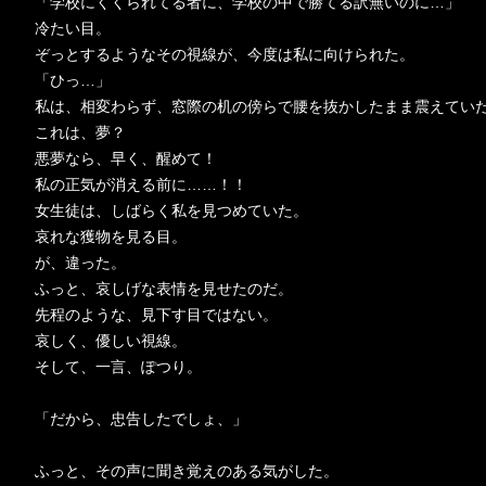
「学校にくくられてる者に、学校の中で勝てる訳無いのに…」
冷たい目。
ぞっとするようなその視線が、今度は私に向けられた。
「ひっ…」
私は、相変わらず、窓際の机の傍らで腰を抜かしたまま震えてい
これは、夢？
悪夢なら、早く、醒めて！
私の正気が消える前に……！！
女生徒は、しばらく私を見つめていた。
哀れな獲物を見る目。
が、違った。
ふっと、哀しげな表情を見せたのだ。
先程のような、見下す目ではない。
哀しく、優しい視線。
そして、一言、ぽつり。
「だから、忠告したでしょ、」
ふっと、その声に聞き覚えのある気がした。