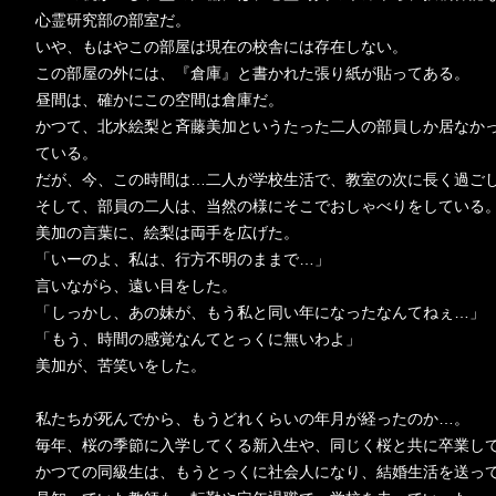
心霊研究部の部室だ。
いや、もはやこの部屋は現在の校舎には存在しない。
この部屋の外には、『倉庫』と書かれた張り紙が貼ってある。
昼間は、確かにこの空間は倉庫だ。
かつて、北水絵梨と斉藤美加というたった二人の部員しか居なか
ている。
だが、今、この時間は…二人が学校生活で、教室の次に長く過ご
そして、部員の二人は、当然の様にそこでおしゃべりをしている
美加の言葉に、絵梨は両手を広げた。
「いーのよ、私は、行方不明のままで…」
言いながら、遠い目をした。
「しっかし、あの妹が、もう私と同い年になったなんてねぇ…」
「もう、時間の感覚なんてとっくに無いわよ」
美加が、苦笑いをした。
私たちが死んでから、もうどれくらいの年月が経ったのか…。
毎年、桜の季節に入学してくる新入生や、同じく桜と共に卒業し
かつての同級生は、もうとっくに社会人になり、結婚生活を送っ