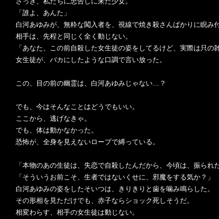
さっき、私たちに忠告しに来た少女。
「誰よ、あんた」
白河あゆみが、無粋な闖入者を、視線で焼き殺さんばかりに睨み
相手は、先程と同じく全く動じない。
「あなた、この前自殺した女生徒の姿をしてるけど、実際は只の
女生徒が、バカにしたような口調で言い放った。
この、目の前の幽霊は、白河あゆみじゃない…？
でも、今はそんなことはどうでもいい。
ここから、逃げなきゃ。
でも、体は動かなかった。
恐怖が、全身を見えないロープで縛っている。
「本物のあの生徒は、失恋で自殺したんだから、今頃は、振られ
「そういうお前こそ、生者ではないくせに、邪魔をする気か？」
白河あゆみの姿をしたそいつは、きりきりと歯を噛み鳴らした。
その形相を見ただけでも、赤子ならショック死しそうだ。
相変わらす、相手の女生徒は動じない。